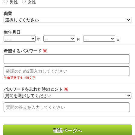
男性
女性
職業
生年月日
年
月
日
希望するパスワード
※
半角英数字4～99文字
パスワードを忘れた時のヒント
※